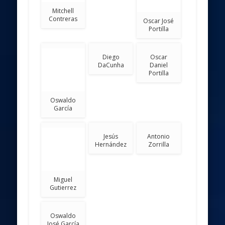
Mitchell
Contreras
Oscar José
Portilla
Oswaldo
Diego
Oscar
García
DaCunha
Daniel
Portilla
Jesús
Antonio
Hernández
Zorrilla
Miguel
Gutierrez
Oswaldo
José García
De esta forma, nuestro equipo de
Rugby Subacuático sigue