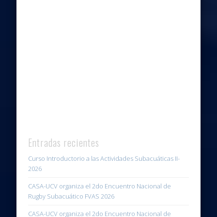
Entradas recientes
Curso Introductorio a las Actividades Subacuáticas II-
2026
CASA-UCV organiza el 2do Encuentro Nacional de
Rugby Subacuático FVAS 2026
CASA-UCV organiza el 2do Encuentro Nacional de
Hockey Subacuático FVAS 2026
Festival Universitario Invitacional de Apnea y Natación