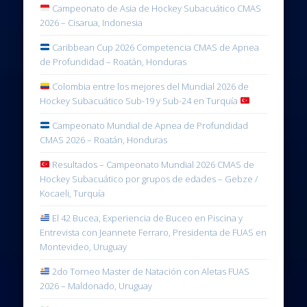
de Profundidad – Roatán, Honduras
Colombia entre los mejores del Mundial 2026 de
Hockey Subacuático Sub-19 y Sub-24 en Turquía
Campeonato Mundial de Apnea de Profundidad
CMAS 2026 – Roatán, Honduras
Resultados – Campeonato Mundial 2026 CMAS de
Hockey Subacuático por grupos de edades – Gebze /
Kocaeli, Turquía
El 42 Bucea, Experiencia de Buceo en Piscina y
Entrevista con Jeannete Ferraro, Presidenta de FUAS en
Montevideo, Uruguay
2do Torneo Master de Natación con Aletas FUAS
2026 – Maldonado, Uruguay
Natación con Aletas en los XX Juegos Deportivos del
Mediterráneo – Taranto, Italia 2026