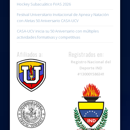
con Aletas 50 Aniversario CASA-UCV
CASA-UCV inicia su 50 Aniversario con múltiples
actividades formativas y competitivas
Afiliados a:
Registrados en:
Registro Nacional del
Deporte IND
#130001586341